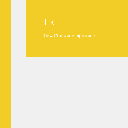
Тік
Тік
Тік – Сірожине пірожине