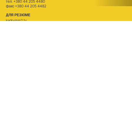
тел.
+380 44 205 4480
факс +380 44 205 4482
ДЛЯ РЕЗЮМЕ
kadry@m2.tv