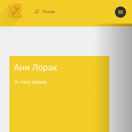
Пошук
Ани Лорак
Ани Лорак
Я стану морем