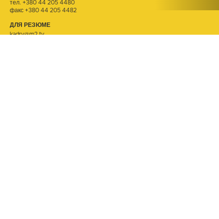
тел.
+380 44 205 4480
факс +380 44 205 4482
ДЛЯ РЕЗЮМЕ
kadry@m2.tv