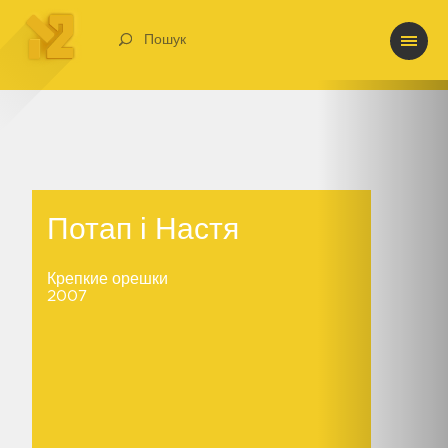
Пошук
Потап і Настя
Потап і Настя
Крепкие орешки
2007