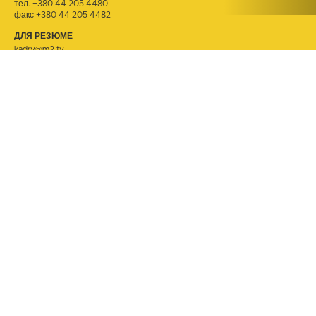
тел.
+380 44 205 4480
факс +380 44 205 4482
ДЛЯ РЕЗЮМЕ
kadry@m2.tv