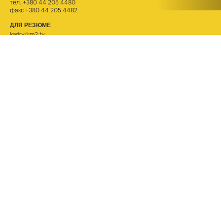
тел.
+380 44 205 4480
факс +380 44 205 4482
ДЛЯ РЕЗЮМЕ
kadry@m2.tv