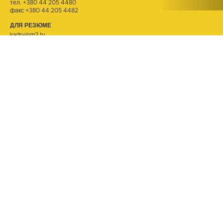
тел.
+380 44 205 4480
факс +380 44 205 4482
ДЛЯ РЕЗЮМЕ
kadry@m2.tv