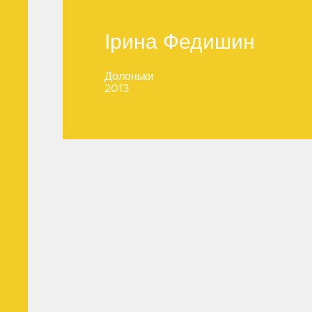
Ірина Федишин
Ірина Федишин
Долоньки
2013