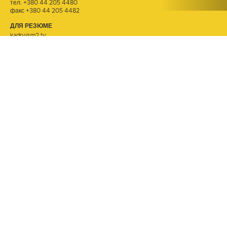
тел.
+380 44 205 4480
факс +380 44 205 4482
ДЛЯ РЕЗЮМЕ
kadry@m2.tv