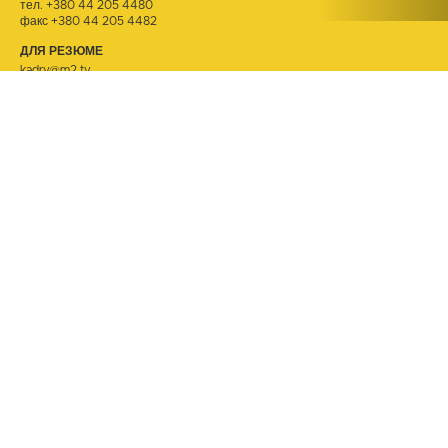
тел.
+380 44 205 4480
факс +380 44 205 4482
ДЛЯ РЕЗЮМЕ
kadry@m2.tv