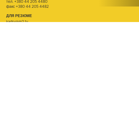
тел.
+380 44 205 4480
факс +380 44 205 4482
ДЛЯ РЕЗЮМЕ
kadry@m2.tv