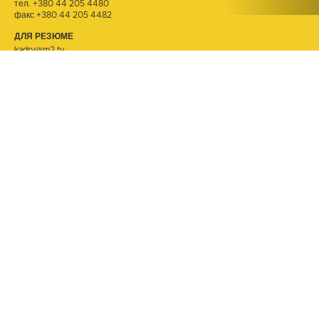
тел.
+380 44 205 4480
факс +380 44 205 4482
ДЛЯ РЕЗЮМЕ
kadry@m2.tv