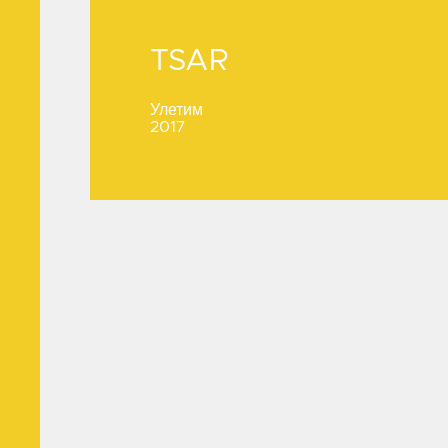
TSAR
TSAR
Улетим
2017