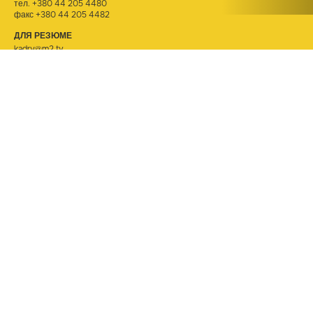
тел.
+380 44 205 4480
факс +380 44 205 4482
ДЛЯ РЕЗЮМЕ
kadry@m2.tv