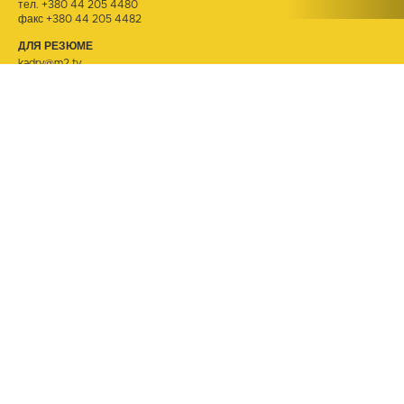
тел.
+380 44 205 4480
факс +380 44 205 4482
ДЛЯ РЕЗЮМЕ
kadry@m2.tv