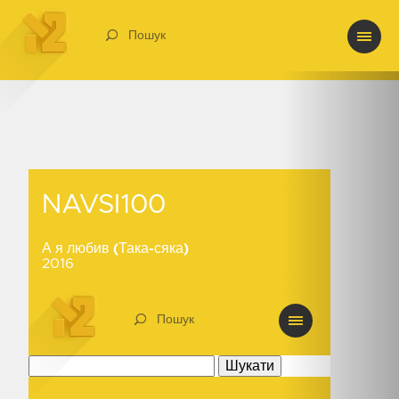
Пошук
NAVSI100
NAVSI100
А я любив (Така-сяка)
2016