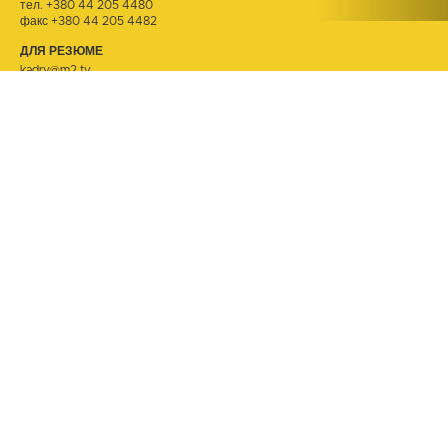
тел.
+380 44 205 4480
факс +380 44 205 4482
ДЛЯ РЕЗЮМЕ
kadry@m2.tv