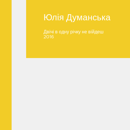
Юлія Думанська
Юлія Думанська
Двічі в одну річку не війдеш
2016