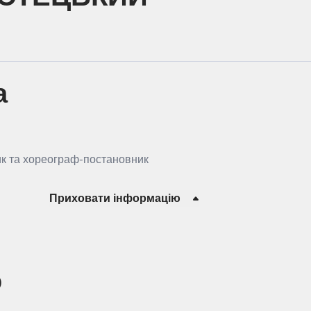
а
ик та хореограф-постановник
Приховати інформацію
о