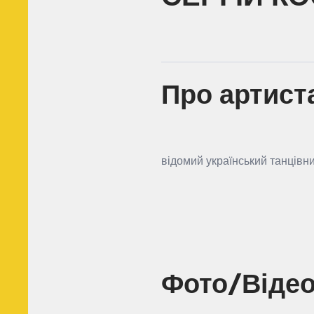
Про артист
відомий український танцівн
Фото/Віде