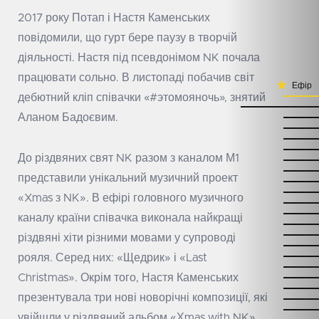
2017 року Потап і Настя Каменських
повідомили, що гурт бере паузу в творчій
діяльності. Настя під псевдонімом NK почала
працювати сольно. В листопаді побачив світ
Ефір
дебютний кліп співачки «#этомояночь», знятий
Аланом Бадоєвим.
До різдвяних свят NK разом з каналом М1
представили унікальний музичний проект
«Xmas з NK». В ефірі головного музичного
каналу країни співачка виконала найкращі
різдвяні хіти різними мовами у супроводі
рояля. Серед них: «Щедрик» і «Last
Christmas». Окрім того, Настя Каменських
презентувала три нові новорічні композиції, які
увійшли у різдвяний альбом «Хmas with NK».