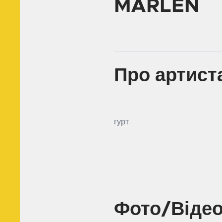
MARLEN
Про артист
гурт
Фото/Віде