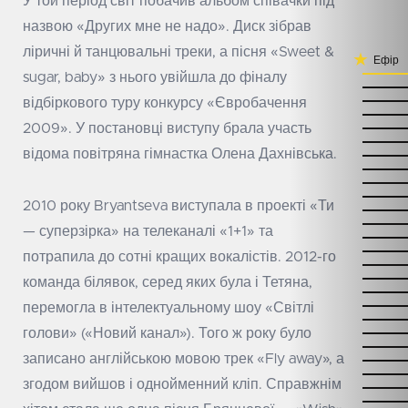
У той період світ побачив альбом співачки під
назвою «Других мне не надо». Диск зібрав
ліричні й танцювальні треки, а пісня «Sweet &
Ефір
sugar, baby» з нього увійшла до фіналу
відбіркового туру конкурсу «Євробачення
2009». У постановці виступу брала участь
відома повітряна гімнастка Олена Дахнівська.
2010 року Bryantseva виступала в проекті «Ти
— суперзірка» на телеканалі «1+1» та
потрапила до сотні кращих вокалістів. 2012-го
команда білявок, серед яких була і Тетяна,
перемогла в інтелектуальному шоу «Світлі
голови» («Новий канал»). Того ж року було
записано англійською мовою трек «Fly away», а
згодом вийшов і однойменний кліп. Справжнім