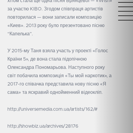
хітом стала ще одна пісня Брянцевої — «Wish»
за участю KIBO. Згодом співпраця артистів
повторилася — вони записали композицію
«Киев». 2013 року було презентовано пісню
“Капелька”.
У 2015-му Таня взяла участь у проекті «Голос
Країни 5», де вона стала підопічною
Олександра Пономарьова. Наступного року
світ побачила композиція «Ты мой наркотик», а
2017-го співачка представила нову пісню «Я
сама» та яскравий однойменний відеокліп.
http://universemedia.com.ua/artists/162/#
http://showbiz.ua/archives/28176