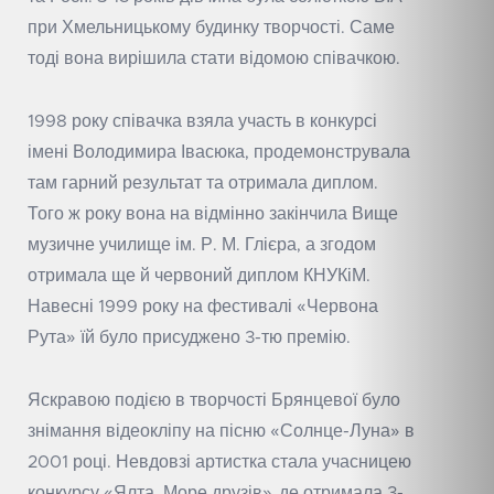
при Хмельницькому будинку творчості. Саме
тоді вона вирішила стати відомою співачкою.
1998 року співачка взяла участь в конкурсі
імені Володимира Івасюка, продемонструвала
там гарний результат та отримала диплом.
Того ж року вона на відмінно закінчила Вище
музичне училище ім. Р. М. Глієра, а згодом
отримала ще й червоний диплом КНУКіМ.
Навесні 1999 року на фестивалі «Червона
Рута» їй було присуджено 3-тю премію.
Яскравою подією в творчості Брянцевої було
знімання відеокліпу на пісню «Солнце-Луна» в
2001 році. Невдовзі артистка стала учасницею
конкурсу «Ялта. Море друзів», де отримала 3-