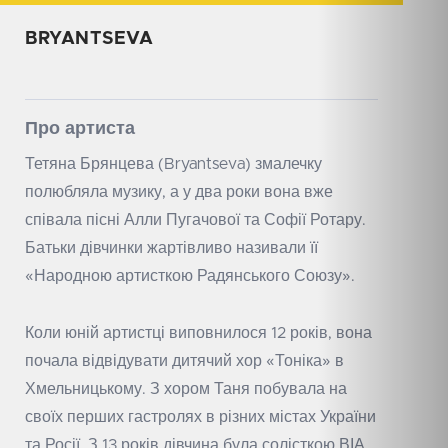
BRYANTSEVA
Про артиста
Тетяна Брянцева (Bryantseva) змалечку
полюбляла музику, а у два роки вона вже
співала пісні Алли Пугачової та Софії Ротару.
Батьки дівчинки жартівливо називали її
«Народною артисткою Радянського Союзу».
Коли юній артистці виповнилося 12 років, вона
почала відвідувати дитячий хор «Тоніка» в
Хмельницькому. З хором Таня побувала на
своїх перших гастролях в різних містах України
та Росії. З 13 років дівчина була солісткою ВІА