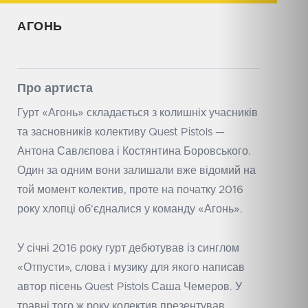
АГОНЬ
Про артиста
Гурт «Агонь» складається з колишніх учасників
та засновників колективу Quest Pistols —
Антона Савлєпова і Костянтина Боровського.
Один за одним вони залишали вже відомий на
той момент колектив, проте на початку 2016
року хлопці об’єдналися у команду «Агонь».
У січні 2016 року гурт дебютував із синглом
«Отпусти», слова і музику для якого написав
автор пісень Quest Pistols Саша Чемеров. У
травні того ж року колектив презентував