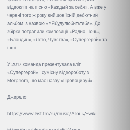
відеокліп на пісню «Каждый за себя». А вже у
червні того ж року вийшов їхній дебютний
альбом із назвою «#Ябудулюбитьтебя». До
збірки потрапили композиції «Радио Ночь»,
«Блондин», «Лето, Чувства», «Супергерой» та
інші.
У 2017 команда презентувала кліп
«Супергерой» і сумісну відеороботу з
Morphom, що має назву «Провоцируй».
Джерело:
https://www.last.fm/ru/music/Агонь/+wiki