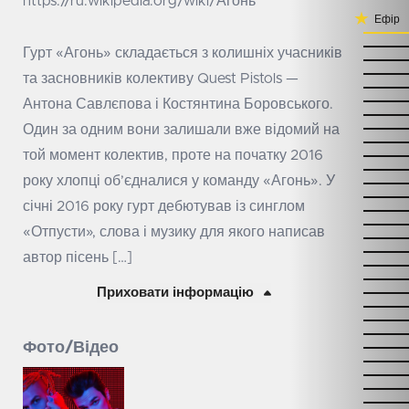
https://ru.wikipedia.org/wiki/Агонь
Ефір
Гурт «Агонь» складається з колишніх учасників
та засновників колективу Quest Pistols —
Антона Савлєпова і Костянтина Боровського.
Один за одним вони залишали вже відомий на
той момент колектив, проте на початку 2016
року хлопці об’єдналися у команду «Агонь». У
січні 2016 року гурт дебютував із синглом
«Отпусти», слова і музику для якого написав
автор пісень […]
Приховати інформацію
Фото/Відео