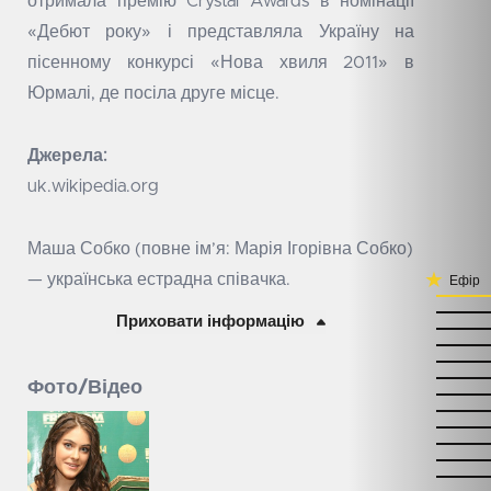
отримала премію Crystal Awards в номінації
«Дебют року» і представляла Україну на
пісенному конкурсі «Нова хвиля 2011» в
Юрмалі, де посіла друге місце.
Джерела:
uk.wikipedia.org
Маша Собко (повне ім’я: Марія Ігорівна Собко)
— українська естрадна співачка.
Ефір
Приховати інформацію
Фото/Відео