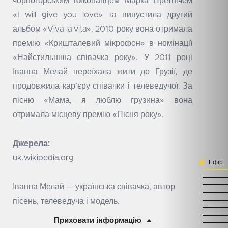
чорногорським виконавцем Марка Претнічем
«I will give you love» та випустила другий
альбом «Viva la vita». 2010 року вона отримала
премію «Кришталевий мікрофон» в номінації
«Найстильніша співачка року». У 2011 році
Іванна Мелай переїхала жити до Грузії, де
продовжила кар’єру співачки і телеведучої. За
пісню «Мама, я люблю грузина» вона
отримала місцеву премію «Пісня року».
Джерела:
uk.wikipedia.org
Ефір
Іванна Мелай — українська співачка, автор
пісень, телеведуча і модель.
Приховати інформацію