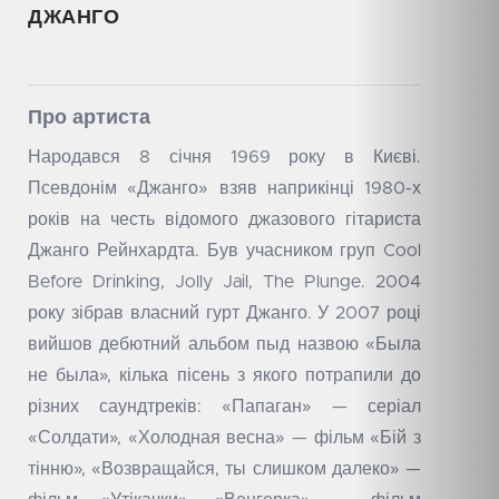
ДЖАНГО
Про артиста
Народався 8 січня 1969 року в Києві.
Псевдонім «Джанго» взяв наприкінці 1980-х
років на честь відомого джазового гітариста
Джанго Рейнхардта. Був учасником груп Cool
Before Drinking, Jolly Jail, The Plunge. 2004
року зібрав власний гурт Джанго. У 2007 році
вийшов дебютний альбом пыд назвою «Была
не была», кілька пісень з якого потрапили до
різних саундтреків: «Папаган» — серіал
«Солдати», «Холодная весна» — фільм «Бій з
тінню», «Возвращайся, ты слишком далеко» —