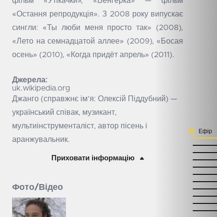
фільм «Утікачки», «Венгерка» — фільм
«Остання репродукція». З 2008 року випускає
сингли: «Ты люби меня просто так» (2008),
«Лето на семнадцатой аллее» (2009), «Босая
осень» (2010), «Когда придёт апрель» (2011).
Джерела:
uk.wikipedia.org
Джанго (справжнє ім’я: Олексій Піддубний) —
український співак, музикант,
мультиінструменталіст, автор пісень і
Ефір
аранжувальник.
Приховати інформацію
Фото/Відео