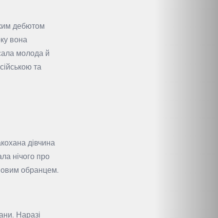
ьким дебютом
оку вона
исала молода й
сійською та
акохана дівчина
ала нічого про
 новим обранцем.
ани. Наразі