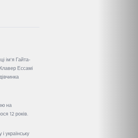
і ім’я Гайта-
 Клавер Ессамі
дівчинка
ою на
ося 12 років.
 і українську