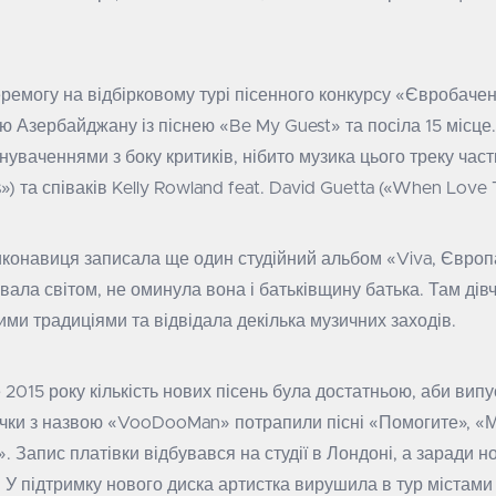
ремогу на відбірковому турі пісенного конкурсу «Євробачен
ю Азербайджану із піснею «Be My Guest» та посіла 15 місце.
нуваченнями з боку критиків, нібито музика цього треку час
ks») та співаків Kelly Rowland feat. David Guetta («When Love 
конавиця записала ще один студійний альбом «Viva, Європ
вала світом, не оминула вона і батьківщину батька. Там дів
ми традиціями та відвідала декілька музичних заходів.
 2015 року кількість нових пісень була достатньою, аби вип
ачки з назвою «VooDooMan» потрапили пісні «Помогите», «М
 Запис платівки відбувався на студії в Лондоні, а заради н
 У підтримку нового диска артистка вирушила в тур містами 