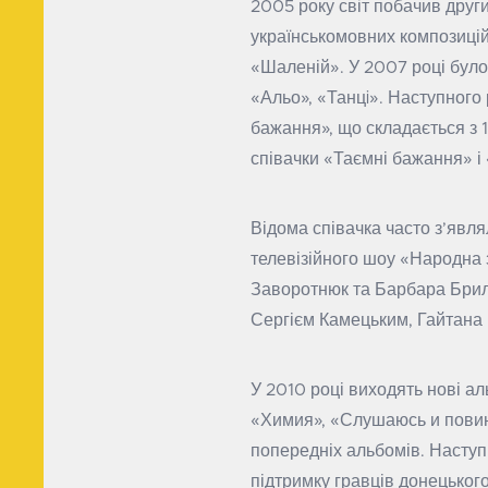
2005 року світ побачив друг
українськомовних композицій
«Шаленій». У 2007 році було
«Альо», «Танцi». Наступного
бажання», що складається з 
співачки «Таємні бажання» і
Відома співачка часто з’явля
телевізійного шоу «Народна з
Заворотнюк та Барбара Брил
Сергієм Камецьким, Гайтана 
У 2010 році виходять нові а
«Химия», «Слушаюсь и повину
попередніх альбомів. Наступ
підтримку гравців донецького