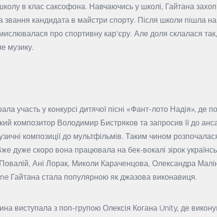
школу в клас саксофона. Навчаючись у школі, Гайтана захо
а звання кандидата в майстри спорту. Після школи пішла н
амислювалася про спортивну кар’єру. Але доля склалася так
е музику.
ала участь у конкурсі дитячої пісні «Фант-лото Надія», де по
ький композитор Володимир Бистряков та запросив її до ан
узичні композиції до мультфільмів. Таким чином розпочалас
 Вже дуже скоро вона працювала на бек-вокалі зірок українськ
ї Повалій, Ані Лорак, Миколи Караченцова, Олександра Малін
ime Гайтана стала популярною як джазова виконавиця.
ина виступала з поп-групою Олексія Когана Unity, де викону