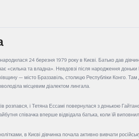
а
народилася 24 березня 1979 року в Києві. Батько дав дівчинц
чає «сильна та владна». Невдовзі після народження доньки
ківщину — місто Браззавіль, столицю Республіки Конго. Там 
володіла місцевим діалектом лингала.
ків розпався, і Тетяна Ессамі повернулася з донькою Гайтан
майбутня співачка вперше відвідала батька, коли їй виповнил
нолітками, в Києві дівчинка почала активно вивчати російську