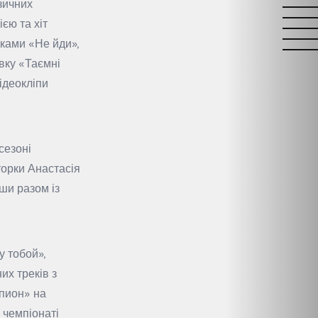
зичних
єю та хіт
еками «Не йди»,
вку «Таємні
ідеокліпи
сезоні
торки Анастасія
ши разом із
у тобой»,
х треків з
мпион» на
 чемпіонаті