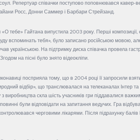
 і соул. Репертуар співачки поступово поповнювався кавер-ве
Дайани Росс, Донни Саммер і Барбари Стрейзанд.
«О тебе» Гайтана випустила 2003 року. Перші композиції, 
уду вспоминать тебя», було записано російською мовою, але
учав українською. На підтримку диска співачка провела гаст
Згодом на пісні було знято відеокліпи.
конавиці посприяла тому, що в 2004 році її запросили взят
иродний відбір», що транслювалася на телеканалах Інтер та
у з виробництва скла шість учасників гри піддавалися важки
 повинні були відповідати на запитання ведучих. Гра відбув
 контролювався черговими лікарями. Після підрахунку балів 