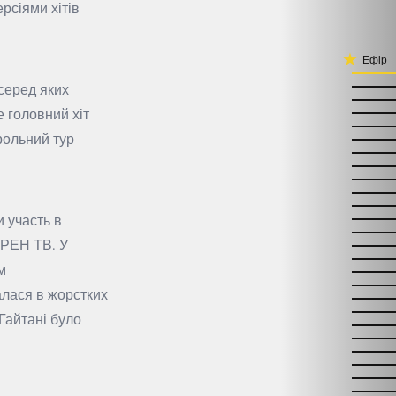
рсіями хітів
Ефір
серед яких
 головний хіт
рольний тур
и участь в
 РЕН ТВ. У
м
алася в жорстких
Гайтані було