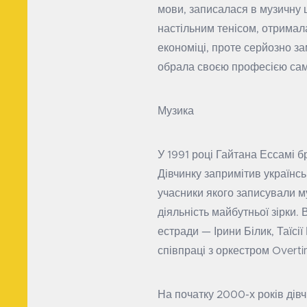
мови, записалася в музичну 
настільним тенісом, отримал
економіці, проте серйозно з
обрала своєю професією сам
Музика
У 1991 році Гайтана Ессамі бр
Дівчинку запримітив українс
учасники якого записували м
діяльність майбутньої зірки.
естради — Ірини Білик, Таїсі
співпраці з оркестром Overt
На початку 2000-х років дівч