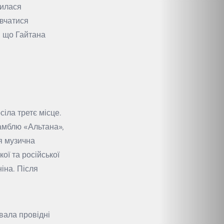
пилася
авчатися
, що Гайтана
сіла третє місце.
самблю «Альтана»,
я музична
ої та російської
іна. Після
вала провідні