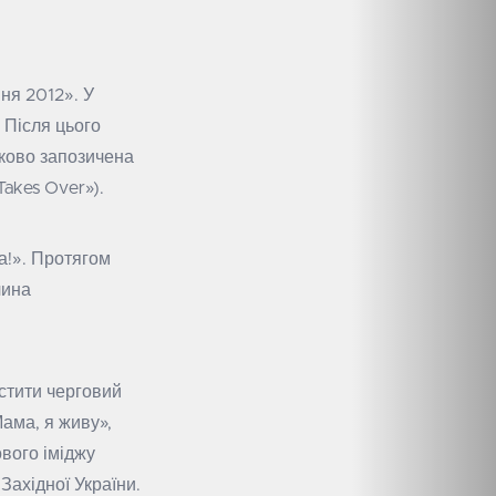
ня 2012». У
 Після цього
тково запозичена
Takes Over»).
а!». Протягом
чина
устити черговий
ама, я живу»,
ового іміджу
Західної України.