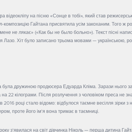
єра відеокліпу на пісню «Сонце в тобі», який став режисерс
л-композицію Гайтана присвятила усім закоханим. Того ж р
мене не лякає» («Как бы не было больно»). Текст пісні нап
я Лазо. Хіт було записано трьома мовами — українською, ро
а була дружиною продюсера Едуарда Кліма. Зарази нього з
 на 22 кілограми. Після розлучення з чоловіком преса не зн
в 2016 році стало відомо: відбулося таємне весілля зірки з
ером, проте його ім’я вона тримає в таємниці.
року з’явилася на світ дівчинка Ніколь — перша дитина Гайт