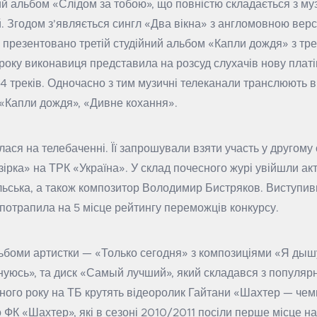
ий альбом «Слідом за тобою», що повністю складається з му
. Згодом з’являється сингл «Два вікна» з англомовною версі
 презентовано третій студійний альбом «Капли дождя» з тр
 року виконавиця представила на розсуд слухачів нову платі
14 треків. Одночасно з тим музичні телеканали транслюють в
 «Капли дождя», «Дивне кохання».
лася на телебаченні. Її запрошували взяти участь у другому 
ірка» на ТРК «Україна». У склад почесного журі увійшли ак
ьська, а також композитор Володимир Бистряков. Виступив
потрапила на 5 місце рейтингу переможців конкурсу.
льбоми артистки — «Только сегодня» з композиціями «Я дыш
юсь», та диск «Самый лучший», який складався з популярни
ного року на ТБ крутять відеоролик Гайтани «Шахтер — че
 ФК «Шахтер», які в сезоні 2010/2011 посіли перше місце на