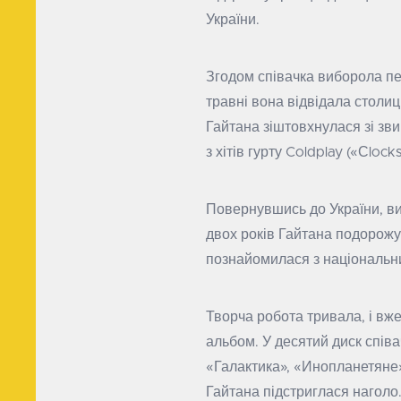
України.
Згодом співачка виборола пе
травні вона відвідала столиц
Гайтана зіштовхнулася зі зви
з хітів гурту Coldplay («Сloc
Повернувшись до України, ви
двох років Гайтана подорожу
познайомилася з національни
Творча робота тривала, і вже
альбом. У десятий диск спів
«Галактика», «Инопланетяне».
Гайтана підстриглася наголо.