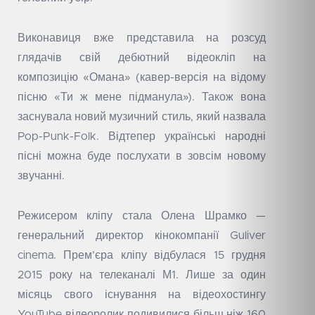
Виконавиця вже представила на розсуд
глядачів свій дебютний відеокліп на
композицію «Омана» (кавер-версія на відому
пісню «Ти ж мене підманула»). Також вона
заснувала новий музичний стиль, який назвала
Pop-Punk-Folk. Відтепер українські народні
пісні можна буде послухати в зовсім новому
звучанні.
Режисером кліпу стала Олена Шрамко —
генеральний директор кінокомпанії Guliver
cinema. Прем’єра кліпу відбулася 15 грудня
2015 року на телеканалі М1. Лише за один
місяць свого існування на відеохостингу
YouTube відеоролик подивилися більш ніж 160