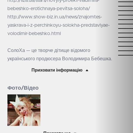
http://liza.ua/stars/novyiy-proekt-vladimira-
bebeshko-erotichnaya-pevitsa-soloha/
http://www.show-biz.in.ua/news/znajomtes-
yaskrava-i-z-perchinkoyu-solokha-predstavlyae-
volodimir-bebeshko.html
СолоХа — це творче дітище відомого
українського продюсера Володимира Бебешка.
Приховати інформацію
Фото/Відео