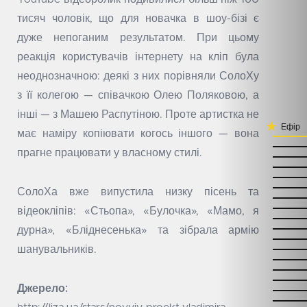
тисяч чоловік, що для новачка в шоу-бізі є
дуже непоганим результатом. При цьому
реакція користувачів інтернету на кліп була
неоднозначною: деякі з них порівняли СолоХу
з її колегою — співачкою Олею Поляковою, а
інші — з Машею Распутіною. Проте артистка не
Ефір
має наміру копіювати когось іншого — вона
прагне працювати у власному стилі.
СолоХа вже випустила низку пісень та
відеокліпів: «Стьопа», «Булочка», «Мамо, я
дурна», «Бліднесенька» та зібрала армію
шанувальників.
Джерело: