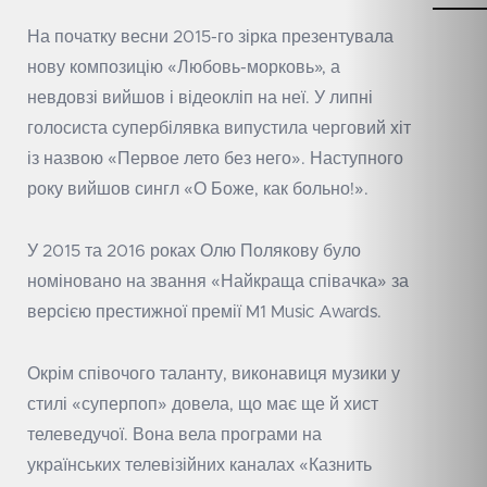
На початку весни 2015-го зірка презентувала
нову композицію «Любовь-морковь», а
невдовзі вийшов і відеокліп на неї. У липні
голосиста супербілявка випустила черговий хіт
із назвою «Первое лето без него». Наступного
року вийшов сингл «О Боже, как больно!».
У 2015 та 2016 роках Олю Полякову було
номіновано на звання «Найкраща співачка» за
версією престижної премії M1 Music Awards.
Окрім співочого таланту, виконавиця музики у
стилі «суперпоп» довела, що має ще й хист
телеведучої. Вона вела програми на
українських телевізійних каналах «Казнить