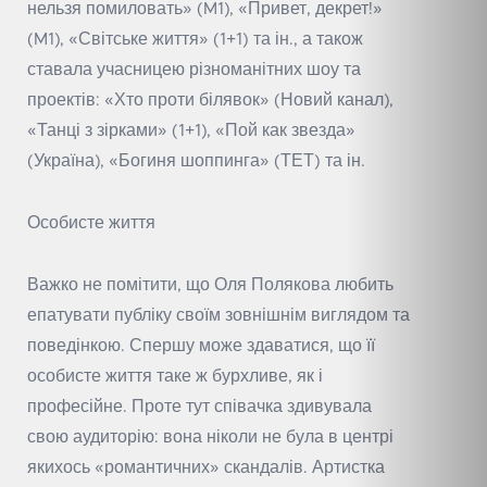
нельзя помиловать» (M1), «Привет, декрет!»
(M1), «Світське життя» (1+1) та ін., а також
ставала учасницею різноманітних шоу та
проектів: «Хто проти білявок» (Новий канал),
«Танці з зірками» (1+1), «Пой как звезда»
(Україна), «Богиня шоппинга» (ТЕТ) та ін.
Особисте життя
Важко не помітити, що Оля Полякова любить
епатувати публіку своїм зовнішнім виглядом та
поведінкою. Спершу може здаватися, що її
особисте життя таке ж бурхливе, як і
професійне. Проте тут співачка здивувала
свою аудиторію: вона ніколи не була в центрі
якихось «романтичних» скандалів. Артистка