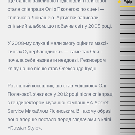
Ще однією важливою подією для Полякової
Ефір
стала співпраця Олі з її колегою по сцені —
співачкою Любашею. Артистки записали
спільний альбом, що побачив світ у 2005 році.
У 2008-му слухачі мали змогу оцінити максі-
сингл«Суперблондинка» — саме так Оля і
почала себе називати невдовзі. Режисером
кліпу на цю пісню став Олександр Ігудін.
Розкішний кокошник, що став «фішкою» Олі
Полякової, з’явився у 2012 році після співпраці
з гендиректором музичної кампанії EA Secret
Service Михайлом Ясинським. В такому образі
вона вперше постала перед глядачами в кліпі
«Russian Style».