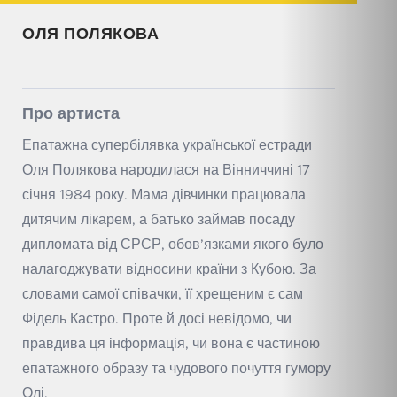
ОЛЯ ПОЛЯКОВА
Про артиста
Епатажна супербілявка української естради
Оля Полякова народилася на Вінниччині 17
січня 1984 року. Мама дівчинки працювала
дитячим лікарем, а батько займав посаду
дипломата від СРСР, обов’язками якого було
налагоджувати відносини країни з Кубою. За
словами самої співачки, її хрещеним є сам
Фідель Кастро. Проте й досі невідомо, чи
правдива ця інформація, чи вона є частиною
епатажного образу та чудового почуття гумору
Олі.