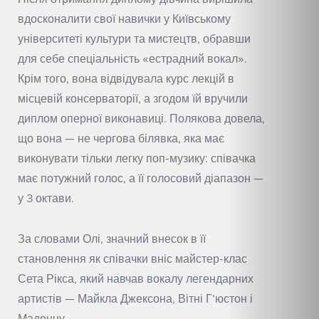
вдосконалити свої навички у Київському
університеті культури та мистецтв, обравши
для себе спеціальність «естрадний вокал».
Крім того, вона відвідувала курс лекцій в
місцевій консерваторії, а згодом їй вручили
диплом оперної виконавиці. Полякова довела,
що вона — не чергова білявка, яка має
виконувати тільки легку поп-музику: співачка
має потужний голос, а її голосовий діапазон —
у 3 октави.
За словами Олі, значний внесок в її
становлення як співачки вніс майстер-клас
Сета Рікса, який навчав вокалу легендарних
артистів — Майкла Джексона, Вітні Г’юстон і
Мадонну.