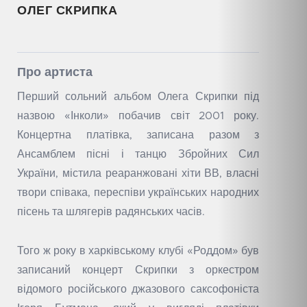
ОЛЕГ СКРИПКА
Про артиста
Перший сольний альбом Олега Скрипки під
назвою «Інколи» побачив світ 2001 року.
Концертна платівка, записана разом з
Ансамблем пісні і танцю Збройних Сил
України, містила реаранжовані хіти ВВ, власні
твори співака, переспіви українських народних
пісень та шлягерів радянських часів.
Того ж року в харківському клубі «Роддом» був
записаний концерт Скрипки з оркестром
відомого російського джазового саксофоніста