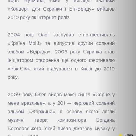
Ігоря Бутмана, який у вигляді платівки
«Концерт для Скрипки і Біг-Бенду» вийшов
2010 року як інтернет-реліз.
2004 році Олег заснував етно-фестиваль
«Країна Мрій» та випустив другий сольний
альбом «Відрада». 2006 року Скрипка став
ініціатором створення ще одного фестивалю
«Рок-Січ», який відбувався в Києві до 2010
року.
2009 року Олег видав максі-сингл «Серце у
мене вразливе», а у 201 — черговий сольний
альбом «Жоржина», в основу якого лягли
музичні твори композитора Богдана
Весоловського, який писав джазову музику у
Ефір