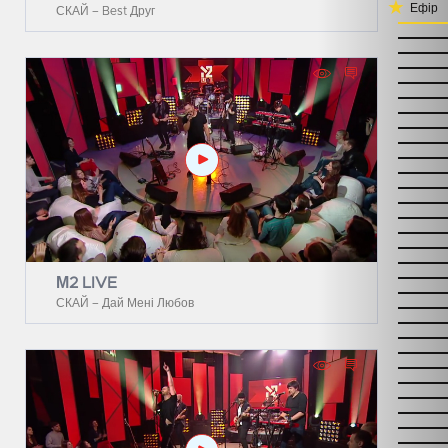
Ефір
СКАЙ – Best Друг
М2 LIVE
СКАЙ – Дай Мені Любов