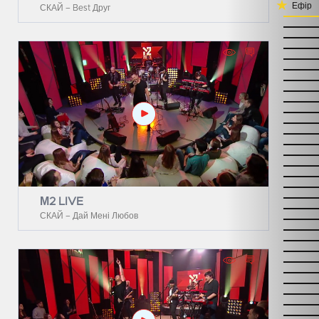
Ефір
СКАЙ – Best Друг
М2 LIVE
СКАЙ – Дай Мені Любов