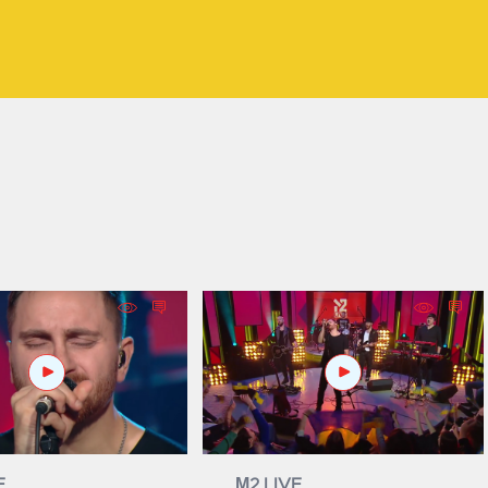
E
М2 LIVE