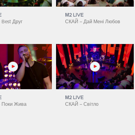
E
М2 LIVE
 Best Друг
СКАЙ – Дай Мені Любов
E
М2 LIVE
 Поки Жива
СКАЙ – Світло