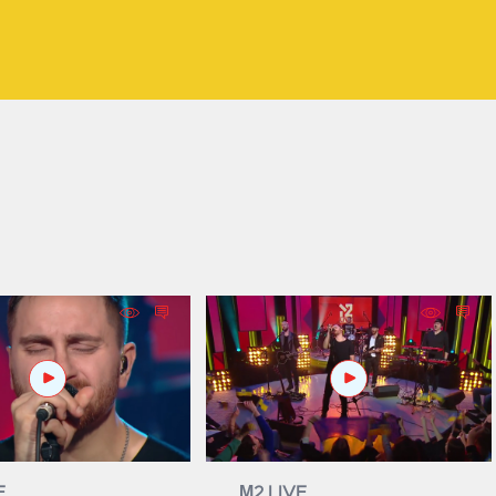
E
М2 LIVE