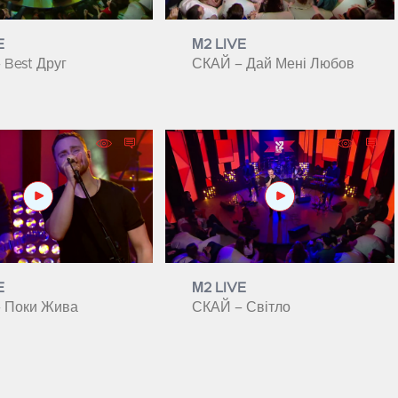
E
М2 LIVE
 Best Друг
СКАЙ – Дай Мені Любов
E
М2 LIVE
 Поки Жива
СКАЙ – Світло