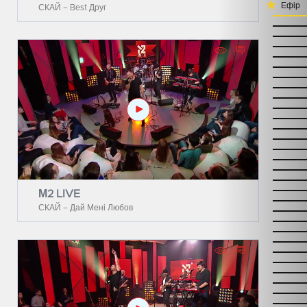
Ефір
СКАЙ – Best Друг
М2 LIVE
СКАЙ – Дай Мені Любов